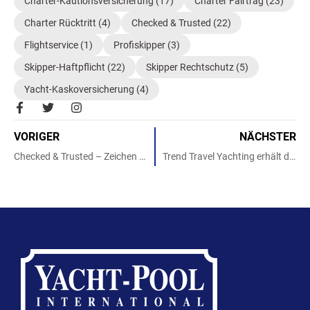
Charter-Kautionsversicherung
(17)
Charter Fairtrag
(23)
Charter Rücktritt
(4)
Checked & Trusted
(22)
Flightservice
(1)
Profiskipper
(3)
Skipper-Haftpflicht
(22)
Skipper Rechtschutz
(5)
Yacht-Kaskoversicherung
(4)
F
T
I
a
w
n
c
i
s
VORIGER
NÄCHSTER
e
t
t
b
t
a
Checked & Trusted – Zeichen setzen!
Trend Travel Yachting erhält das Checked & Trusted Siegel von Yacht-Pool!
o
e
g
o
r
r
k
a
-
m
f