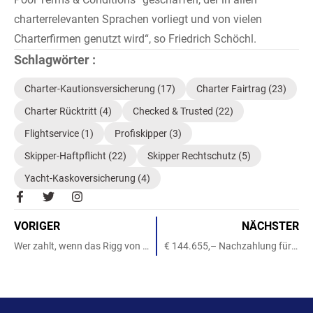
charterrelevanten Sprachen vorliegt und von vielen
Charterfirmen genutzt wird“, so Friedrich Schöchl.
Schlagwörter :
Charter-Kautionsversicherung
(17)
Charter Fairtrag
(23)
Charter Rücktritt
(4)
Checked & Trusted
(22)
Flightservice
(1)
Profiskipper
(3)
Skipper-Haftpflicht
(22)
Skipper Rechtschutz
(5)
Yacht-Kaskoversicherung
(4)
F
T
I
a
w
n
c
i
s
VORIGER
NÄCHSTER
e
t
t
b
t
a
Wer zahlt, wenn das Rigg von oben kommt?
€ 144.655,– Nachzahlung für eine Charterwoche!
o
e
g
o
r
r
k
a
-
m
f