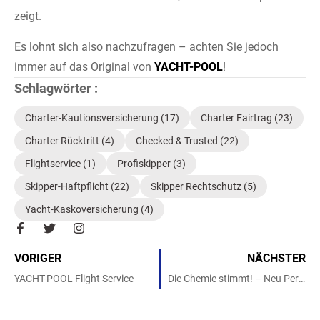
zeigt.
Es lohnt sich also nachzufragen – achten Sie jedoch
immer auf das Original von
YACHT-POOL
!
Schlagwörter :
Charter-Kautionsversicherung
(17)
Charter Fairtrag
(23)
Charter Rücktritt
(4)
Checked & Trusted
(22)
Flightservice
(1)
Profiskipper
(3)
Skipper-Haftpflicht
(22)
Skipper Rechtschutz
(5)
Yacht-Kaskoversicherung
(4)
F
T
I
a
w
n
c
i
s
VORIGER
NÄCHSTER
e
t
t
b
t
a
YACHT-POOL Flight Service
Die Chemie stimmt! – Neu Personalie bei YACHT-POOL
o
e
g
o
r
r
k
a