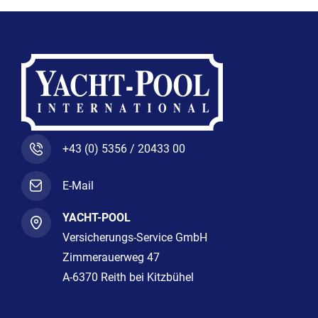
-
m
f
+43 (0) 5356 / 20433 00
E-Mail
YACHT-POOL
Versicherungs-Service GmbH
Zimmerauerweg 47
A-6370 Reith bei Kitzbühel