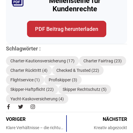
Meilensteine für
Kundenrechte
PDF Beitrag herunterladen
Schlagwörter :
Charter-Kautionsversicherung
(17)
Charter Fairtrag
(23)
Charter Rücktritt
(4)
Checked & Trusted
(22)
Flightservice
(1)
Profiskipper
(3)
Skipper-Haftpflicht
(22)
Skipper Rechtschutz
(5)
Yacht-Kaskoversicherung
(4)
F
T
I
a
w
n
c
i
s
VORIGER
NÄCHSTER
e
t
t
b
t
a
Klare Verhältnisse – die richtungsweisenden Konditionen des Charter Fairtrags
Kreativ abgezockt
o
e
g