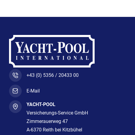
o
r
r
k
a
-
m
f
+43 (0) 5356 / 20433 00
E-Mail
YACHT-POOL
Versicherungs-Service GmbH
Zimmerauerweg 47
A-6370 Reith bei Kitzbühel