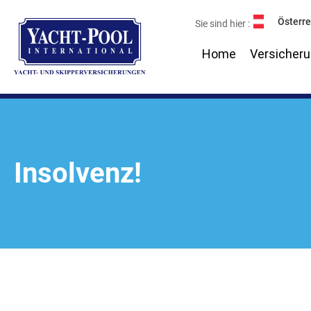
Skip
Österre
Sie sind hier :
to
content
Home
Versicher
Insolvenz!