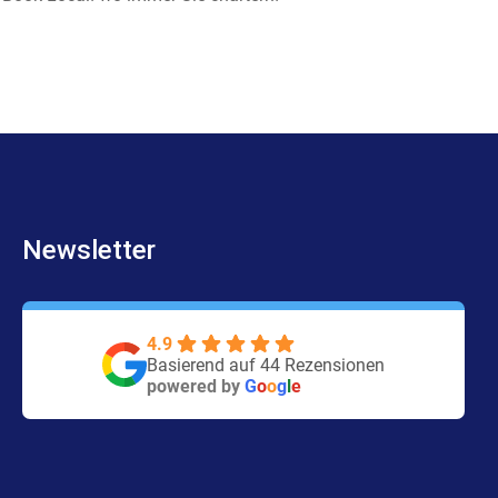
-
m
f
Newsletter
4.9
Basierend auf 44 Rezensionen
powered by
G
o
o
g
l
e