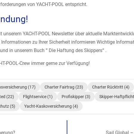
n Anforderungen von YACHT-POOL entspricht.
bindung!
it unserem YACHT-POOL Newsletter über aktuelle Marktentwicklu
nformationen zu Ihrer Sicherheit informieren Wichtige Informat
nd in unserem Buch “ Die Haftung des Skippers“ ­.
CHT-POOL-Crew immer gerne zur Verfügung!
nsversicherung
(17)
Charter Fairtrag
(23)
Charter Rücktritt
(4)
ted
(22)
Flightservice
(1)
Profiskipper
(3)
Skipper-Haftpflich
chutz
(5)
Yacht-Kaskoversicherung
(4)
cherung?
Sail Global –