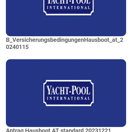
Mehr Lesen
B_VersicherungsbedingungenHausboot_at_2
0240115
Mehr Lesen
Antrag Hausboot AT standard 20231221